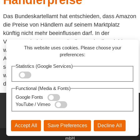
Händlerpreise
Das Bundeskartellamt hat entschieden, dass Amazon
die Preise von Händlern auf seinem Marktplatz
künftig nicht mehr beeinflussen darf. In der
Vergangenheit konnten Händler Nachteile erleiden,
This website uses cookies. Please choose your
wenn ihre Preise nicht den Vorstellungen von
preferences:
Amazon entsprachen – zum Beispiel durch
Statistics (Google Services)
schlechtere Sichtbarkeit oder den Verlust der
wichtigen „Buy-Box“. Viele Händler fühlten sich
dadurch gezwungen, ihre Preise anzupassen. […]
Functional (Media & Fonts)
Google Fonts
YouTube / Vimeo
Impressum
Datenschutzerklärung
Cookies
Accept All
Save Preferences
Decline All
© 2026 – Z&L Zastrow.Lindstadt Rechtsanwaltsgesellschaft
mbH