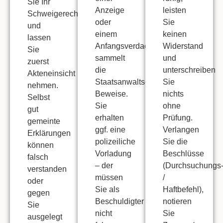
Sie Ihr
Anzeige
leisten
Schweigerecht
oder
Sie
und
einem
keinen
lassen
Anfangsverdacht
Widerstand
Sie
sammelt
und
zuerst
die
unterschreiben
Akteneinsicht
Staatsanwaltschaft
Sie
nehmen.
Beweise.
nichts
Selbst
Sie
ohne
gut
erhalten
Prüfung.
gemeinte
ggf. eine
Verlangen
Erklärungen
polizeiliche
Sie die
können
Vorladung
Beschlüsse
falsch
– der
(Durchsuchungs
verstanden
müssen
/
oder
Sie als
Haftbefehl),
gegen
Beschuldigter
notieren
Sie
nicht
Sie
ausgelegt