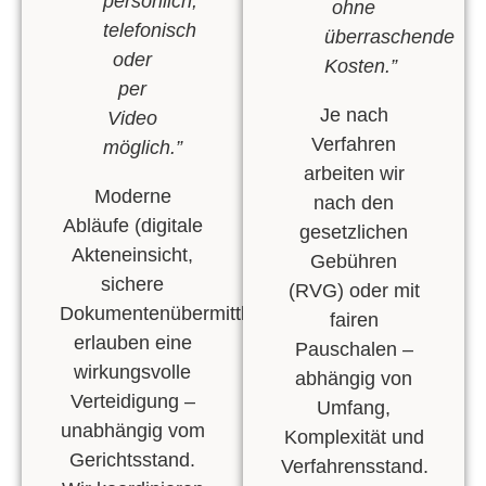
persönlich,
ohne
telefonisch
überraschende
oder
Kosten.”
per
Je nach
Video
Verfahren
möglich.”
arbeiten wir
Moderne
nach den
Abläufe (d
igitale
gesetzlichen
Akteneinsicht
,
Gebühren
sichere
(RVG) oder mit
Dokumentenübermittlung
)
fairen
erlauben eine
Pauschalen
–
wirkungsvolle
abhängig von
Verteidigung –
Umfang
,
unabhängig vom
Komplexität
und
Gerichtsstand.
Verfahrensstand
.