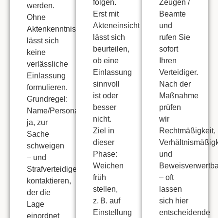
folgen.
Zeugen /
werden.
Erst mit
Beamte
Ohne
Akteneinsicht
und
Aktenkenntnis
lässt sich
rufen Sie
lässt sich
beurteilen,
sofort
keine
ob eine
Ihren
verlässliche
Einlassung
Verteidiger.
Einlassung
sinnvoll
Nach der
formulieren.
ist oder
Maßnahme
Grundregel:
besser
prüfen
Name/Personalien
nicht.
wir
ja
, zur
Ziel in
Rechtmäßigkeit
,
Sache
dieser
Verhältnismäßigk
schweigen
Phase:
und
– und
Weichen
Beweisverwertba
Strafverteidiger
früh
– oft
kontaktieren
,
stellen
,
lassen
der die
z. B. auf
sich hier
Lage
Einstellung
entscheidende
einordnet