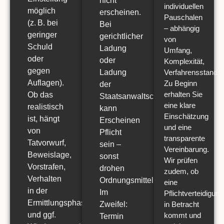
nicht
individuellen
möglich
erscheinen.
Pauschalen
(z. B. bei
Bei
– abhängig
geringer
gerichtlicher
von
Schuld
Ladung
Umfang,
oder
oder
Komplexität,
gegen
Ladung
Verfahrensstand
.
Auflagen).
Zu Beginn
der
erhalten Sie
Ob das
Staatsanwaltschaft
eine
klare
realistisch
kann
Einschätzung
ist, hängt
Erscheinen
und eine
von
Pflicht
transparente
Tatvorwurf,
sein –
Vereinbarung
.
Beweislage,
sonst
Wir prüfen
Vorstrafen,
drohen
zudem, ob
Verhalten
Ordnungsmittel.
eine
in der
Im
Pflichtverteidigung
Ermittlungsphase
Zweifel:
in Betracht
und ggf.
kommt und
Termin