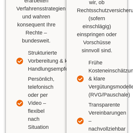
erarbeiten
wir, ob
Verfahrensstrategien
Rechtsschutzversicher
und wahren
(sofern
konsequent Ihre
einschlägig)
Rechte –
einspringen oder
bundesweit
.
Vorschüsse
sinnvoll sind.
Strukturierte
Vorbereitung & klare
Frühe
Handlungsempfehlungen
Kosteneinschätzu
& klare
Persönlich,
Vergütungsmodell
telefonisch
(RVG/Pauschale)
oder per
Video –
Transparente
flexibel
Vereinbarungen
nach
–
Situation
nachvollziehbar