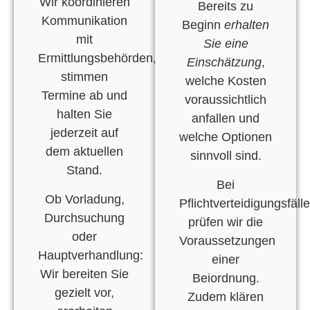
Wir koordinieren
Bereits zu
Kommunikation
Beginn
erhalten
mit
Sie eine
Ermittlungsbehörden
,
Einschätzung
,
stimmen
welche Kosten
Termine ab und
voraussichtlich
halten Sie
anfallen und
jederzeit auf
welche Optionen
dem aktuellen
sinnvoll sind.
Stand.
Bei
Ob
Vorladung
,
Pflichtverteidigungsfäll
Durchsuchung
prüfen wir die
oder
Voraussetzungen
Hauptverhandlung
:
einer
Wir bereiten Sie
Beiordnung.
gezielt vor,
Zudem klären