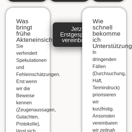
Was
Wie
bringt
schnell
Jetzt
frühe
bekomme
Erstgespräch
Akteneinsicht?
ich
vereinbaren
Unterstützun
Sie
In
verhindert
dringenden
Spekulationen
Fällen
und
(Durchsuchung,
Fehleinschätzungen
.
Haft,
Erst wenn
Termindruck)
wir die
priorisieren
Beweise
wir
kennen
kurzfristig.
(Zeugenaussagen,
Ansonsten
Gutachten,
vereinbaren
Protokolle),
wir zeitnah
lässt sich