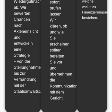
welche
Wiedergutmachung
sofort
weiteren
ab. Wir
prüfen
Finanzierungsmögl
bewerten
lassen.
bestehen.
Chancen
Wir
nach
klären, ob
Akteneinsicht
und wie
und
Sie
entwickeln
erscheinen
eine
sollten,
Strategie
bereiten
– von der
Sie vor
Stellungnahme
und
bis zur
übernehmen
Verhandlung
die
mit der
Kommunikation
Staatsanwaltschaft.
mit dem
Gericht.