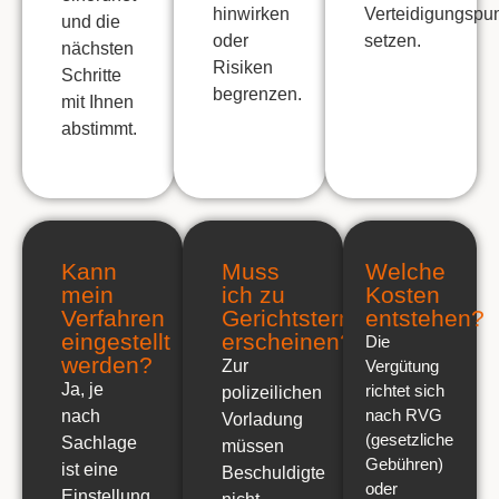
hinwirken
Verteidigungspu
und die
oder
setzen.
nächsten
Risiken
Schritte
begrenzen.
mit Ihnen
abstimmt.
Kann
Muss
Welche
mein
ich zu
Kosten
Verfahren
Gerichtsterminen
entstehen?
eingestellt
erscheinen?
Die
werden?
Zur
Vergütung
Ja, je
richtet sich
polizeilichen
nach
RVG
nach
Vorladung
(gesetzliche
Sachlage
müssen
Gebühren)
ist eine
Beschuldigte
oder
Einstellung