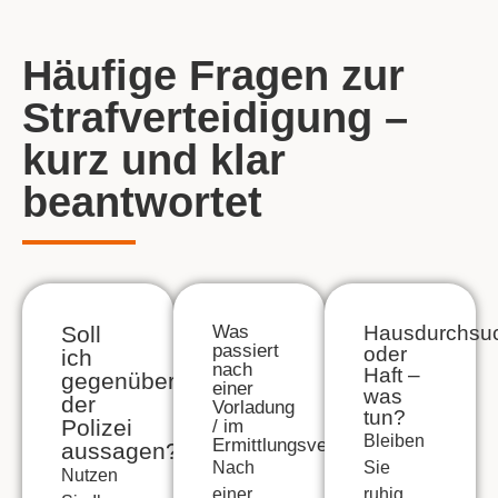
Häufige Fragen zur
Strafverteidigung –
kurz und klar
beantwortet
Soll
Was
Hausdurchsu
passiert
oder
ich
nach
Haft –
gegenüber
einer
was
der
Vorladung
tun?
Polizei
/ im
Bleiben
Ermittlungsverfahren?
aussagen?
Nach
Sie
Nutzen
einer
ruhig,