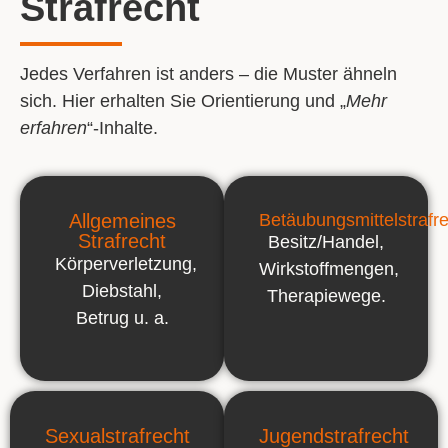
Strafrecht
Jedes
Verfahren
ist anders – die
Muster
ähneln
sich. Hier erhalten Sie
Orientierung
und „
Mehr
erfahren
“-Inhalte.
Allgemeines
Betäubungsmittelstrafr
Strafrecht
Besitz/Handel,
Körperverletzung,
Wirkstoffmengen,
Diebstahl,
Therapiewege.
Betrug u. a.
Sexualstrafrecht
Jugendstrafrecht