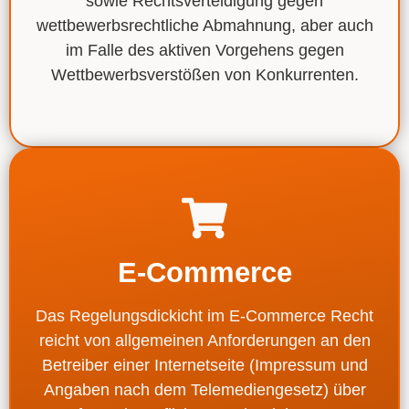
sowie Rechtsverteidigung gegen
wettbewerbsrechtliche Abmahnung
, aber auch
im Falle des aktiven Vorgehens gegen
Wettbewerbsverstößen von Konkurrenten.
E-Commerce
Das Regelungsdickicht im E-Commerce Recht
reicht von
allgemeinen Anforderungen an den
Betreiber einer Internetseite
(Impressum und
Angaben nach dem Telemediengesetz) über