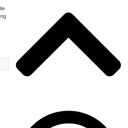
lle
ung