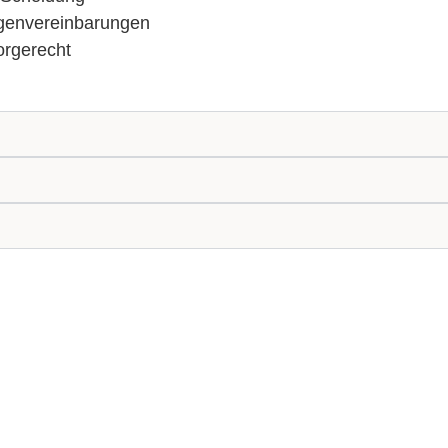
lgenvereinbarungen
orgerecht