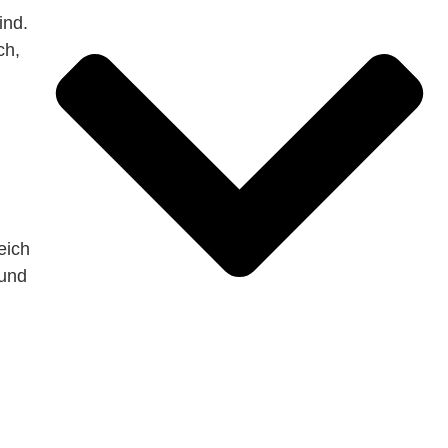
ind.
ch,
eich
 und