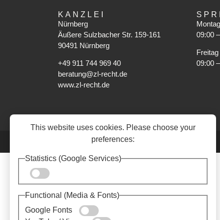
KANZLEI
SPR
Nürnberg
Montag
Äußere Sulzbacher Str. 159-161
09:00 –
90491 Nürnberg
Freitag
+49 911 744 969 40
09:00 –
beratung@zl-recht.de
www.zl-recht.de
This website uses cookies. Please choose your
preferences:
Statistics (Google Services)
Functional (Media & Fonts)
Google Fonts